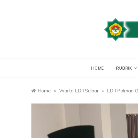
Skip
to
content
WEBSITE RESMI
LDII
HOME
RUBRIK
Home
»
Warta LDII Sulbar
»
LDII Polman G