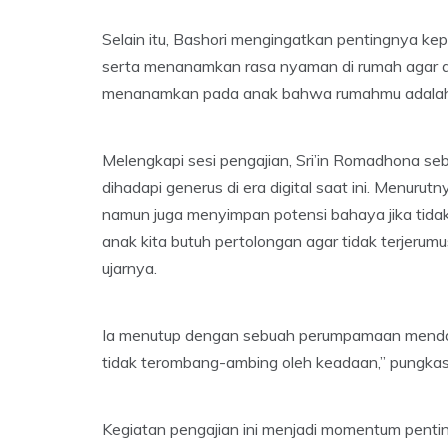
Selain itu, Bashori mengingatkan pentingnya ke
serta menanamkan rasa nyaman di rumah agar an
menanamkan pada anak bahwa rumahmu adalah s
Melengkapi sesi pengajian, Sri’in Romadhona s
dihadapi generus di era digital saat ini. Menuru
namun juga menyimpan potensi bahaya jika tidak
anak kita butuh pertolongan agar tidak terjerumus 
ujarnya.
Ia menutup dengan sebuah perumpamaan mendalam
tidak terombang-ambing oleh keadaan,” pungka
Kegiatan pengajian ini menjadi momentum penti