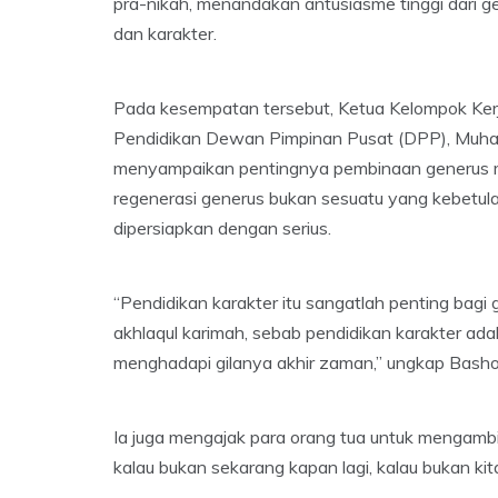
pra-nikah, menandakan antusiasme tinggi dari
dan karakter.
Pada kesempatan tersebut, Ketua Kelompok Kerj
Pendidikan Dewan Pimpinan Pusat (DPP), Muham
menyampaikan pentingnya pembinaan generus 
regenerasi generus bukan sesuatu yang kebetula
dipersiapkan dengan serius.
“Pendidikan karakter itu sangatlah penting bagi
akhlaqul karimah, sebab pendidikan karakter ad
menghadapi gilanya akhir zaman,” ungkap Bashor
Ia juga mengajak para orang tua untuk mengambil
kalau bukan sekarang kapan lagi, kalau bukan kita