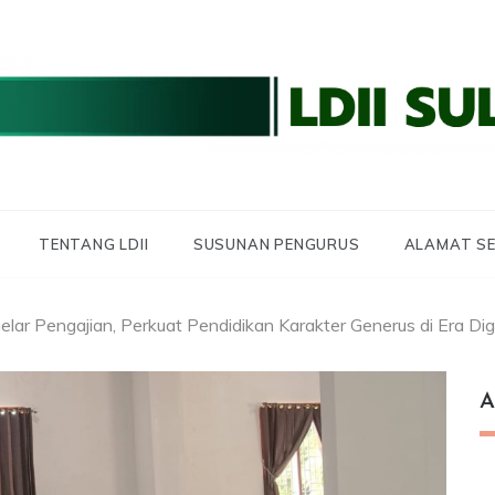
 LDII SULBAR
 SULAWESI BARAT
TENTANG LDII
SUSUNAN PENGURUS
ALAMAT SE
elar Pengajian, Perkuat Pendidikan Karakter Generus di Era Digi
A