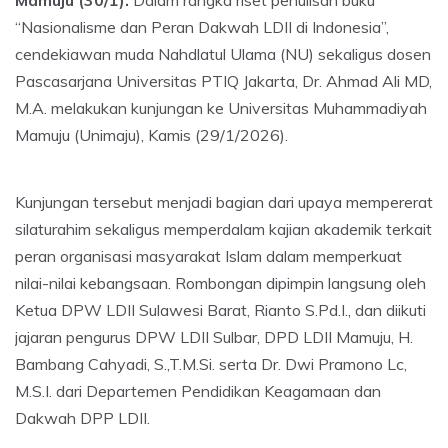
Mamuju (30/1).
Dalam rangka riset penulisan buku
“Nasionalisme dan Peran Dakwah LDII di Indonesia”,
cendekiawan muda Nahdlatul Ulama (NU) sekaligus dosen
Pascasarjana Universitas PTIQ Jakarta, Dr. Ahmad Ali MD,
M.A. melakukan kunjungan ke Universitas Muhammadiyah
Mamuju (Unimaju), Kamis (29/1/2026).
Kunjungan tersebut menjadi bagian dari upaya mempererat
silaturahim sekaligus memperdalam kajian akademik terkait
peran organisasi masyarakat Islam dalam memperkuat
nilai-nilai kebangsaan. Rombongan dipimpin langsung oleh
Ketua DPW LDII Sulawesi Barat, Rianto S.Pd.I., dan diikuti
jajaran pengurus DPW LDII Sulbar, DPD LDII Mamuju, H.
Bambang Cahyadi, S.,T.M.Si. serta Dr. Dwi Pramono Lc,
M.S.I. dari Departemen Pendidikan Keagamaan dan
Dakwah DPP LDII.