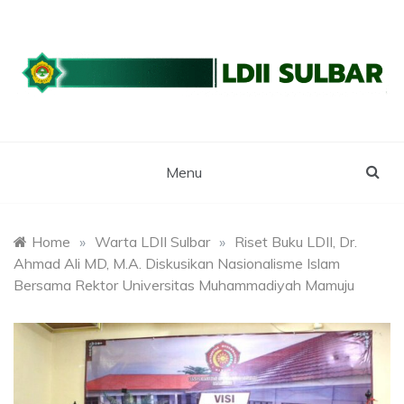
Skip
to
content
WEBSITE RESMI LDII SULBAR
LDII SULAWESI
BARAT
Menu
Home
»
Warta LDII Sulbar
»
Riset Buku LDII, Dr.
Ahmad Ali MD, M.A. Diskusikan Nasionalisme Islam
Bersama Rektor Universitas Muhammadiyah Mamuju