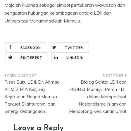
Majalah Nuansa sebagai simbol pertukaran wawasan dan
penguatan hubungan kelembagaan antara LDII dan
Universitas Muhammadiyah Mamuju.
FACEBOOK
TWITTER
PINTEREST
LINKEDIN
Post
Riset Buku LDII, Dr. Ahmad
Dialog Santai LDII dan
navigation
Ali MD, M.A Kunjungi
FKUB di Mamuju: Peran LDII
Kejaksaan Negeri Mamuju
dalam Memperkuat
Perkuat Silahturahmi dan
Nasionalisme Islam dan
Sinergi Kebangsaan
Mendorong Kerukunan Umat
Leave a Reply