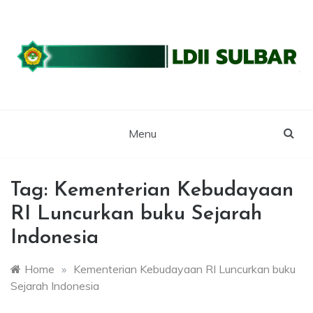
Skip
to
content
WEBSITE RESMI LDII SULBAR
LDII SULAWESI
BARAT
Menu
Tag:
Kementerian Kebudayaan
RI Luncurkan buku Sejarah
Indonesia
Home
»
Kementerian Kebudayaan RI Luncurkan buku
Sejarah Indonesia