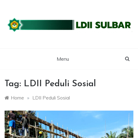
Skip
to
content
WEBSITE RESMI LDII SULBAR
LDII SULAWESI
BARAT
Menu
Tag:
LDII Peduli Sosial
Home
»
LDII Peduli Sosial