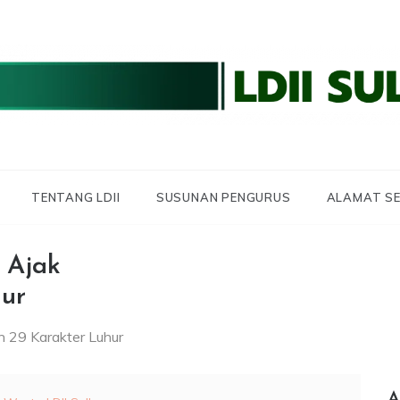
 LDII SULBAR
 SULAWESI BARAT
TENTANG LDII
SUSUNAN PENGURUS
ALAMAT SE
 Ajak
hur
 29 Karakter Luhur
A