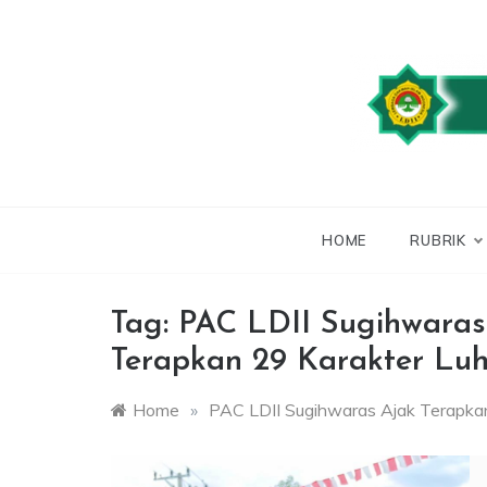
Skip
to
content
WEBSITE RESMI
LDII
HOME
RUBRIK
Tag:
PAC LDII Sugihwaras
Terapkan 29 Karakter Lu
Home
»
PAC LDII Sugihwaras Ajak Terapkan