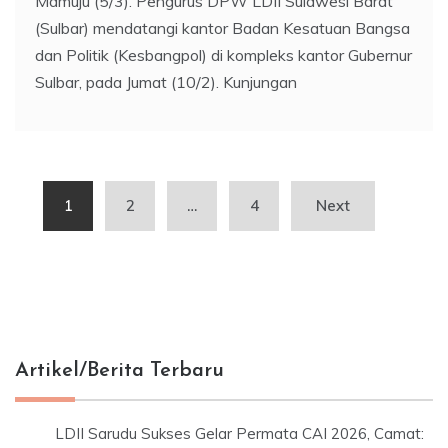
Mamuju (5/3). Pengurus DPW LDII Sulawesi Barat
(Sulbar) mendatangi kantor Badan Kesatuan Bangsa
dan Politik (Kesbangpol) di kompleks kantor Gubernur
Sulbar, pada Jumat (10/2). Kunjungan
Posts
1
2
…
4
Next
pagination
Artikel/Berita Terbaru
LDII Sarudu Sukses Gelar Permata CAI 2026, Camat: