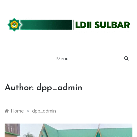
Skip
to
content
WEBSITE RESMI LDII SULBAR
LDII SULAWESI
BARAT
Menu
Author:
dpp_admin
Home
»
dpp_admin