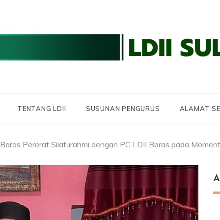
 LDII SULBAR
 SULAWESI BARAT
TENTANG LDII
SUSUNAN PENGURUS
ALAMAT SE
Baras Pererat Silaturahmi dengan PC LDII Baras pada Momen
A