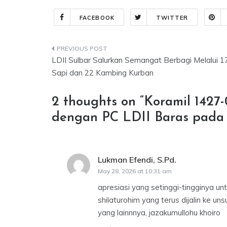
FACEBOOK
TWITTER
Post
LDII Sulbar Salurkan Semangat Berbagi Melalui 1
navigation
Sapi dan 22 Kambing Kurban
2 thoughts on “
Koramil 1427-
dengan PC LDII Baras pad
Lukman Efendi, S.Pd.
says:
May 28, 2026 at 10:31 am
apresiasi yang setinggi-tingginya u
shilaturohim yang terus dijalin ke un
yang lainnnya, jazakumullohu khoiro