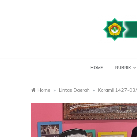
Skip
to
content
WEBSITE RESMI
LDII
HOME
RUBRIK
Home
»
Lintas Daerah
»
Koramil 1427-03/