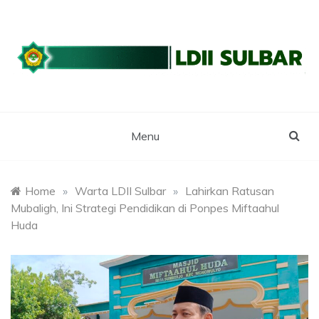
Skip
to
content
WEBSITE RESMI LDII SULBAR
LDII SULAWESI
BARAT
Menu
Home
»
Warta LDII Sulbar
»
Lahirkan Ratusan
Mubaligh, Ini Strategi Pendidikan di Ponpes Miftaahul
Huda