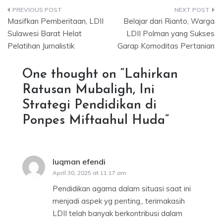
Post
Masifkan Pemberitaan, LDII
Belajar dari Rianto, Warga
navigation
Sulawesi Barat Helat
LDII Polman yang Sukses
Pelatihan Jurnalistik
Garap Komoditas Pertanian
One thought on “
Lahirkan
Ratusan Mubaligh, Ini
Strategi Pendidikan di
Ponpes Miftaahul Huda
”
luqman efendi
says:
April 30, 2025 at 11:17 am
Pendidikan agama dalam situasi saat ini
menjadi aspek yg penting,, terimakasih
LDII telah banyak berkontribusi dalam