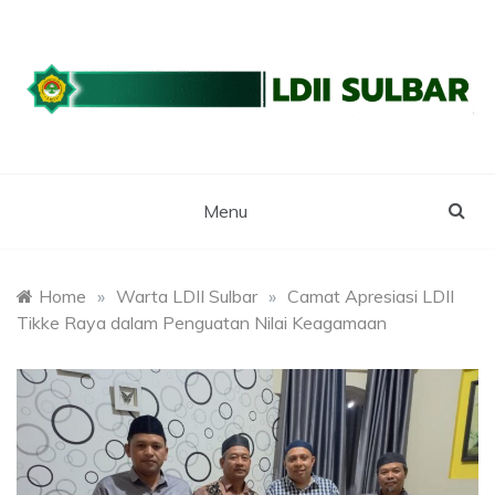
Skip
to
content
WEBSITE RESMI LDII SULBAR
LDII SULAWESI
BARAT
Menu
Home
»
Warta LDII Sulbar
»
Camat Apresiasi LDII
Tikke Raya dalam Penguatan Nilai Keagamaan