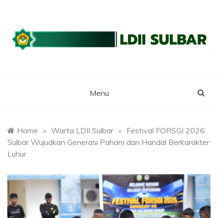
Skip
to
content
WEBSITE RESMI LDII SULBAR
LDII SULAWESI
BARAT
Menu
Home
»
Warta LDII Sulbar
»
Festival FORSGI 2026
Sulbar Wujudkan Generasi Paham dan Handal Berkarakter
Luhur