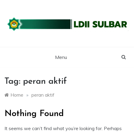
Skip
to
content
WEBSITE RESMI LDII SULBAR
LDII SULAWESI
BARAT
Menu
Tag:
peran aktif
Home
»
peran aktif
Nothing Found
It seems we can’t find what you’re looking for. Perhaps