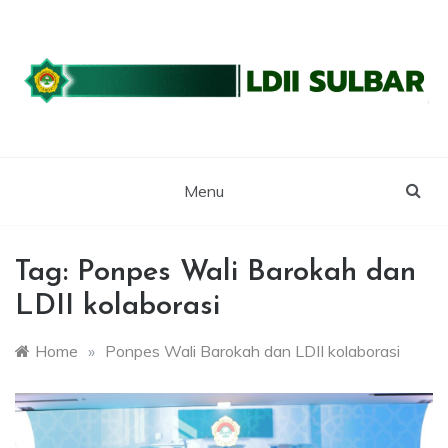
Skip
to
content
WEBSITE RESMI LDII SULBAR
LDII SULAWESI
BARAT
Menu
Tag:
Ponpes Wali Barokah dan
LDII kolaborasi
Home
»
Ponpes Wali Barokah dan LDII kolaborasi