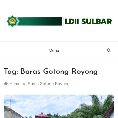
Skip
to
content
WEBSITE RESMI LDII SULBAR
LDII SULAWESI
BARAT
Menu
Tag:
Baras Gotong Royong
Home
»
Baras Gotong Royong