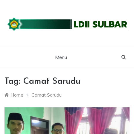
Skip
to
content
WEBSITE RESMI LDII SULBAR
LDII SULAWESI
BARAT
Menu
Tag:
Camat Sarudu
Home
»
Camat Sarudu