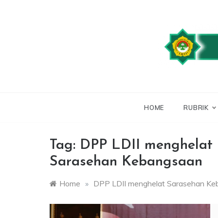
Skip
to
content
WEBSITE RESMI
LDII
HOME
RUBRIK
Tag:
DPP LDII menghelat
Sarasehan Kebangsaan
Home
»
DPP LDII menghelat Sarasehan Ke