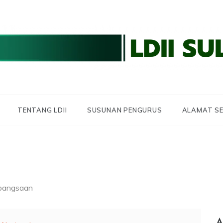
 LDII SULBAR
 SULAWESI BARAT
TENTANG LDII
SUSUNAN PENGURUS
ALAMAT SE
bangsaan
A