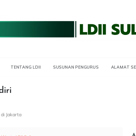
 LDII SULBAR
 SULAWESI BARAT
TENTANG LDII
SUSUNAN PENGURUS
ALAMAT SE
iri
di Jakarta
A