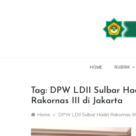
Skip
to
content
WEBSITE RESMI
LDII
HOME
RUBRIK
Tag:
DPW LDII Sulbar Had
Rakornas III di Jakarta
Home
»
DPW LDII Sulbar Hadiri Rakornas III 