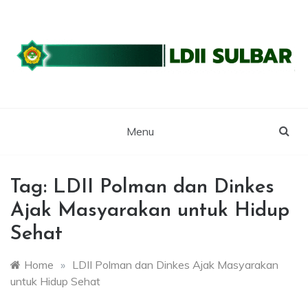
Skip
to
content
WEBSITE RESMI LDII SULBAR
LDII SULAWESI
BARAT
Menu
Tag:
LDII Polman dan Dinkes
Ajak Masyarakan untuk Hidup
Sehat
Home
»
LDII Polman dan Dinkes Ajak Masyarakan
untuk Hidup Sehat