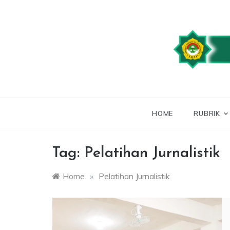
Skip
to
content
WEBSITE RESMI
LDII
HOME
RUBRIK
Tag:
Pelatihan Jurnalistik
Home
»
Pelatihan Jurnalistik