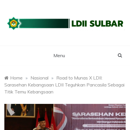
Skip
to
content
WEBSITE RESMI LDII SULBAR
LDII SULAWESI
BARAT
Menu
Home
»
Nasional
»
Road to Munas X LDII:
Sarasehan Kebangsaan LDII Teguhkan Pancasila Sebagai
Titik Temu Kebangsaan