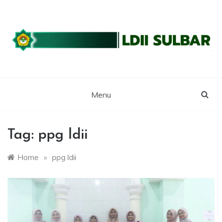
Skip
to
content
WEBSITE RESMI LDII SULBAR
LDII SULAWESI
BARAT
Menu
Tag:
ppg ldii
Home
»
ppg ldii